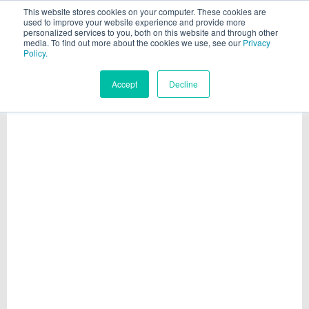
This website stores cookies on your computer. These cookies are
used to improve your website experience and provide more
personalized services to you, both on this website and through other
media. To find out more about the cookies we use, see our
Privacy
Policy.
Accept
Decline